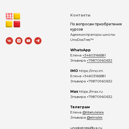
Контакты
По вопросам приобретения
курсов
Администраторы школы
UnoDosTres™
WhatsApp
Елена
+34603166581
Эльвира
+79870960632
IMO
https://imo.im
Елена +34603166581
Эльвира +79870960632
Max
https://max.ru
Эльвира +79870960632
Телеграм
Елена
@libelulalala
Эльвира
@elinsikk
unodostress@ya.ru